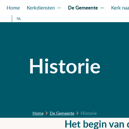
De Gemeente
Home
Kerkdiensten
Kerk naa
NL
Historie
Historie
Home
De Gemeente
Het begin van