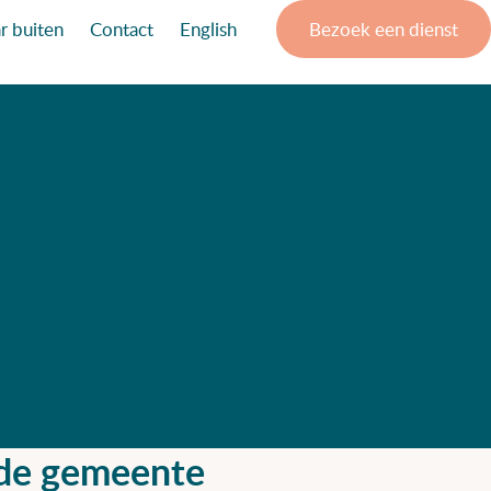
r buiten
Contact
English
Bezoek een dienst
 de gemeente