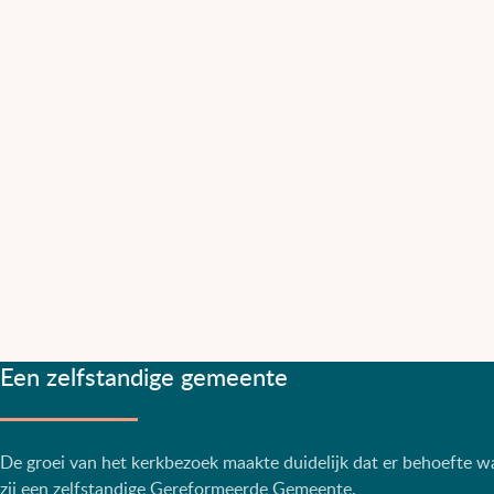
Een zelfstandige gemeente
De groei van het kerkbezoek maakte duidelijk dat er behoefte 
zij een zelfstandige Gereformeerde Gemeente.